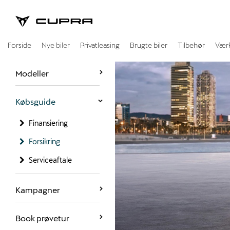
CUPRA
Forside
Nye biler
Privatleasing
Brugte biler
Tilbehør
Vær
Modeller
Købsguide
Finansiering
Forsikring
Serviceaftale
Kampagner
Book prøvetur