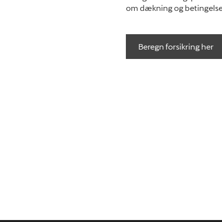
om dækning og betingelser 
Beregn forsikring her