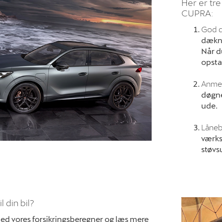
Her er tre
CUPRA:
God d
dæknin
Når d
opsta
Anmel
døgne
ude.
Låneb
værkst
støvs
l din bil?
med vores forsikringsberegner og læs mere