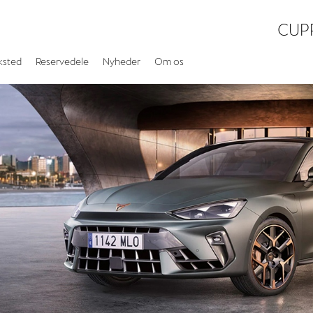
CUP
ksted
Reservedele
Nyheder
Om os