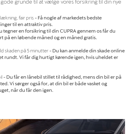
 gode grunde til at vælge vores forsikring til din nye
ækning, fair pris
-
Få nogle af markedets bedste
ger til en attraktiv pris.
u tegner en forsikring til din CUPRA gennem os får du
rt på en løbende måned og en måned gratis.
d skaden på 5 minutter
-
Du kan anmelde din skade online
t rundt. Vi får dig hurtigt kørende igen, hvis uheldet er
il
-
Du får en lånebil stillet til rådighed, mens din bil er på
ed. Vi sørger også for, at din bil er både vasket og
uget, når du får den igen.